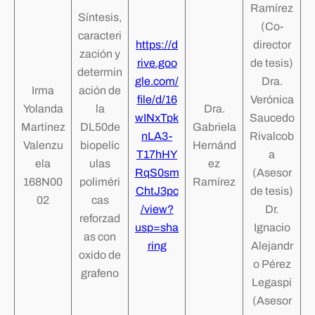
Ramírez
Síntesis,
(Co-
caracteri
https://d
director
zación y
rive.goo
de tesis)
determin
gle.com/
Dra.
Irma
ación de
file/d/16
Verónica
Yolanda
la
Dra.
wINxTpk
Saucedo
Martínez
DL50de
Gabriela
nLA3-
Rivalcob
Valenzu
biopelíc
Hernánd
T17hHY
a
ela
ulas
ez
RqS0sm
(Asesor
168N00
poliméri
Ramírez
ChtJ3pc
de tesis)
02
cas
/view?
Dr.
reforzad
usp=sha
Ignacio
as con
ring
Alejandr
oxido de
o Pérez
grafeno
Legaspi
(Asesor