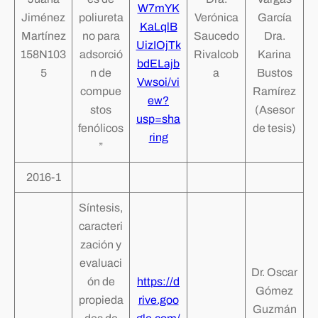
W7mYK
Jiménez
poliureta
Verónica
García
KaLqlB
Martínez
no para
Saucedo
Dra.
UizIOjTk
158N103
adsorció
Rivalcob
Karina
bdELajb
5
n de
a
Bustos
Vwsoi/vi
compue
Ramírez
ew?
stos
(Asesor
usp=sha
fenólicos
de tesis)
ring
”
2016-1
Síntesis,
caracteri
zación y
evaluaci
Dr. Oscar
ón de
https://d
Gómez
propieda
rive.goo
Guzmán