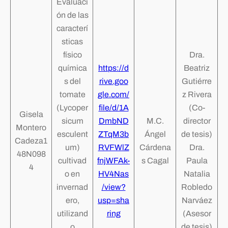
Evaluaci
ón de las
caracterí
sticas
físico
Dra.
química
https://d
Beatriz
s del
rive.goo
Gutiérre
tomate
gle.com/
z Rivera
(Lycoper
file/d/1A
(Co-
Gisela
sicum
DmbND
M.C.
director
Montero
esculent
ZTqM3b
Ángel
de tesis)
Cadeza1
um)
RVFWlZ
Cárdena
Dra.
48N098
cultivad
fnjWFAk-
s Cagal
Paula
4
o en
HV4Nas
Natalia
invernad
/view?
Robledo
ero,
usp=sha
Narváez
utilizand
ring
(Asesor
o
de tesis)