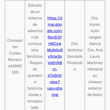
Estudio
de un
sistema
https://d
Dra.
de
rive.goo
Karen
adsorció
gle.com/
Aylin
n de
file/d/1F
Vargas
Concepc
compue
H8Czw
Dra.
García
ión
stos
MoNAc6
Verónica
Dra. Ana
Cortes
fenólicos
yXcw3q
Saucedo
Laura
Barranc
: Raquis
VpfmN8
Rivalcob
Martínez
a158N0
de
m-
a
Hernánd
005
queratin
47p5Ht/
ez
a
view?
(Asesor
funciona
usp=sha
externo
lizada y
ring
de tesis)
encapsu
lada.