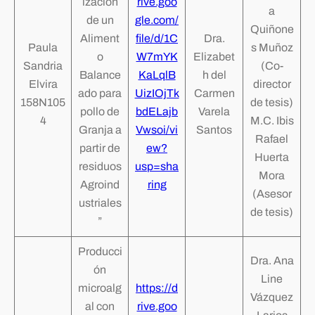
ización
rive.goo
a
de un
gle.com/
Quiñone
Aliment
file/d/1C
Dra.
Paula
s Muñoz
o
W7mYK
Elizabet
Sandria
(Co-
Balance
KaLqlB
h del
Elvira
director
ado para
UizIOjTk
Carmen
158N105
de tesis)
pollo de
bdELajb
Varela
4
M.C. Ibis
Granja a
Vwsoi/vi
Santos
Rafael
partir de
ew?
Huerta
residuos
usp=sha
Mora
Agroind
ring
(Asesor
ustriales
de tesis)
”
Producci
Dra. Ana
ón
Line
microalg
https://d
Vázquez
al con
rive.goo