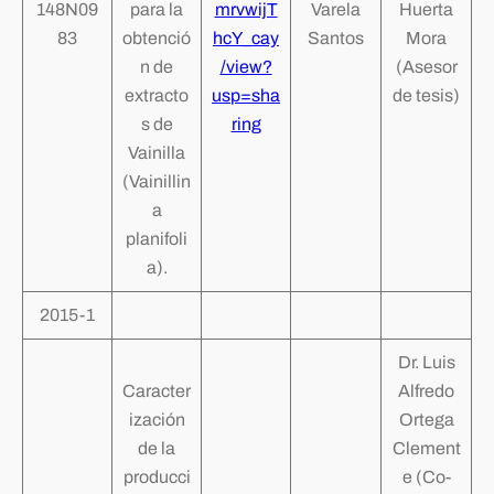
148N09
para la
mrvwijT
Varela
Huerta
83
obtenció
hcY_cay
Santos
Mora
n de
/view?
(Asesor
extracto
usp=sha
de tesis)
s de
ring
Vainilla
(Vainillin
a
planifoli
a).
2015-1
Dr. Luis
Caracter
Alfredo
ización
Ortega
de la
Clement
producci
e (Co-