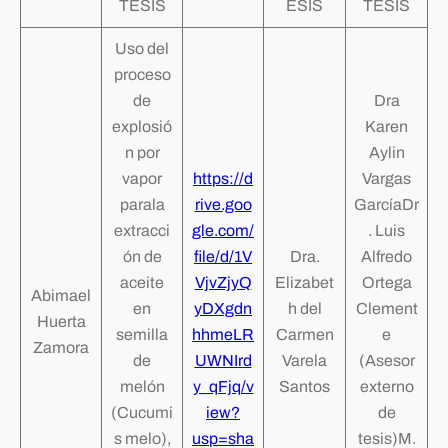
TESIS
ESIS
TESIS
Uso del
proceso
de
Dra
explosió
Karen
n por
Aylin
vapor
https://d
Vargas
parala
rive.goo
GarcíaDr
extracci
gle.com/
. Luis
ón de
file/d/1V
Dra.
Alfredo
aceite
VjvZjyQ
Elizabet
Ortega
Abimael
en
yDXgdn
h del
Clement
Huerta
semilla
hhmeLR
Carmen
e
Zamora
de
UWNIrd
Varela
(Asesor
melón
y_qFjq/v
Santos
externo
(Cucumi
iew?
de
s melo),
usp=sha
tesis)M.