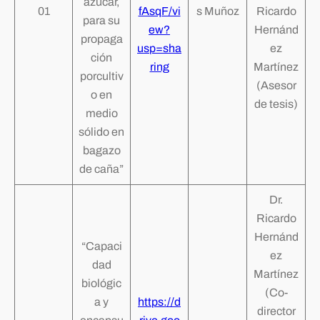
azúcar,
01
fAsqF/vi
s Muñoz
Ricardo
para su
ew?
Hernánd
propaga
usp=sha
ez
ción
ring
Martínez
porcultiv
(Asesor
o en
de tesis)
medio
sólido en
bagazo
de caña”
Dr.
Ricardo
Hernánd
“Capaci
ez
dad
Martínez
biológic
(Co-
a y
https://d
director