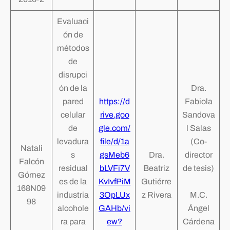
Evaluaci
ón de
métodos
de
disrupci
ón de la
Dra.
pared
https://d
Fabiola
celular
rive.goo
Sandova
de
gle.com/
l Salas
levadura
file/d/1a
(Co-
Natali
s
gsMeb6
Dra.
director
Falcón
residual
bLVFi7V
Beatriz
de tesis)
Gómez
es de la
KvIvfPiM
Gutiérre
168N09
industria
3OpLUx
z Rivera
M.C.
98
alcohole
GAHb/vi
Ángel
ra para
ew?
Cárdena