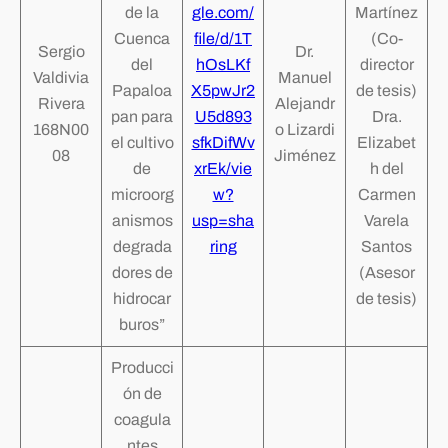
de la
gle.com/
Martínez
Cuenca
file/d/1T
(Co-
Sergio
Dr.
del
hOsLKf
director
Valdivia
Manuel
Papaloa
X5pwJr2
de tesis)
Rivera
Alejandr
pan para
U5d893
Dra.
168N00
o Lizardi
el cultivo
sfkDifWv
Elizabet
08
Jiménez
de
xrEk/vie
h del
microorg
w?
Carmen
anismos
usp=sha
Varela
degrada
ring
Santos
dores de
(Asesor
hidrocar
de tesis)
buros”
Producci
ón de
coagula
ntes