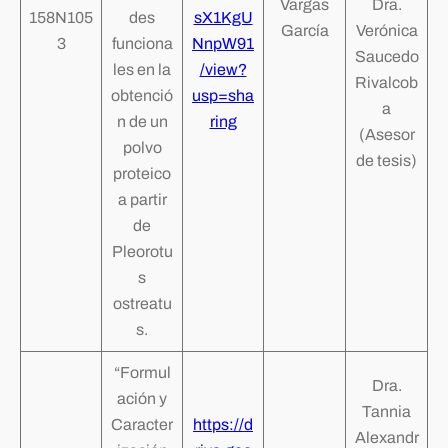
Vargas
Dra.
158N105
des
sX1KgU
García
Verónica
3
funciona
NnpW91
Saucedo
les en la
/view?
Rivalcob
obtenció
usp=sha
a
n de un
ring
(Asesor
polvo
de tesis)
proteico
a partir
de
Pleorotu
s
ostreatu
s.
“Formul
Dra.
ación y
Tannia
Caracter
https://d
Alexandr