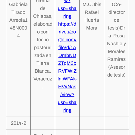
crema
w?
Gabriela
M.C. Ibis
(Co-
de
usp=sha
Tirado
Rafael
director
Chiapas,
ring
Arreola1
Huerta
de
elaborad
https://d
48N000
Mora
tesis)Dr
o con
rive.goo
4
a. Rosa
leche
gle.com/
Nashiely
pasteuri
file/d/1A
Morales
zada en
DmbND
Ramírez
Tierra
ZTqM3b
(Asesor
Blanca,
RVFWlZ
de tesis)
Veracruz
fnjWFAk-
.
HV4Nas
/view?
usp=sha
ring
2014-2