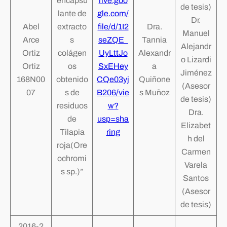
encapsu
rive.goo
de tesis)
lante de
gle.com/
Dr.
Abel
extracto
file/d/1I2
Dra.
Manuel
Arce
s
seZQE_
Tannia
Alejandr
Ortiz
colágen
UyLttJo
Alexandr
o Lizardi
Ortiz
os
SxEHey
a
Jiménez
168N00
obtenido
CQe03yj
Quiñone
(Asesor
07
s de
B206/vie
s Muñoz
de tesis)
residuos
w?
Dra.
de
usp=sha
Elizabet
Tilapia
ring
h del
roja(Ore
Carmen
ochromi
Varela
s sp.)”
Santos
(Asesor
de tesis)
2016-2