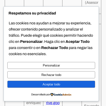
(Asesor
de tesis
Respetamos su privacidad
2017-1
Las cookies nos ayudan a mejorar su experiencia,
“Síntesis
ofrecer contenido personalizado y analizar el
de
tráfico. Puede elegir qué cookies permitir haciendo
recubrim
clic en
Personalizar
. Haga clic en
Aceptar Todo
ientos
para consentir o en
Rechazar Todo
para negar las
comesti
cookies no esenciales.
bles en
Personalizar
base a
plátano
Rechazar todo
macho(
Musa
Aceptar todo
balbisia
Dra.
Desarrollado por
na)
https://d
Verónica
enriquec
rive.goo
Saucedo