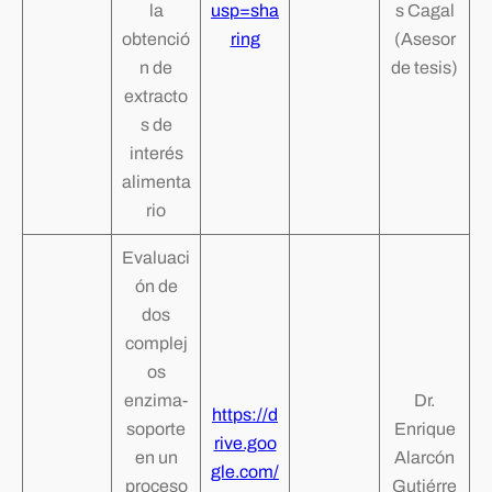
la
usp=sha
s Cagal
obtenció
ring
(Asesor
n de
de tesis)
extracto
s de
interés
alimenta
rio
Evaluaci
ón de
dos
complej
os
enzima-
Dr.
https://d
soporte
Enrique
rive.goo
en un
Alarcón
gle.com/
proceso
Gutiérre