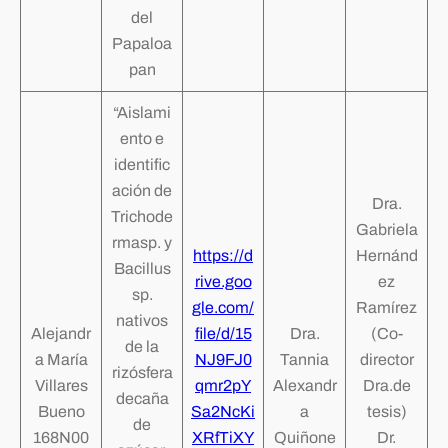
del
Papaloa
pan
“Aislami
ento e
identific
ación de
Dra.
Trichode
Gabriela
rmasp. y
https://d
Hernánd
Bacillus
rive.goo
ez
sp.
gle.com/
Ramírez
nativos
Alejandr
file/d/15
Dra.
(Co-
de la
a María
NJ9FJ0
Tannia
director
rizósfera
Villares
qmr2pY
Alexandr
Dra.de
decaña
Bueno
Sa2NcKi
a
tesis)
de
168N00
XRfTiXY
Quiñone
Dr.