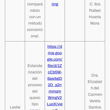
compará
ring
C. Ibis
ndolo
Rafael
con un
Huerta
método
Mora
convenci
onal.
https://d
rive.goo
gle.com/
Estanda
file/d/1Z
rización
cCb5W-
Dra.
del
6awbgD
Elizabet
proceso
2D_a2n
h del
del
mmpm
Carmen
queso
WmgV2
Varela
tipo
LuoX/vie
Leslie
Santos