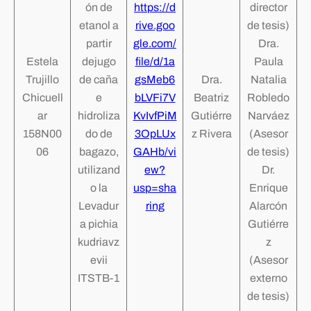
ón de
https://d
director
etanol a
rive.goo
de tesis)
partir
gle.com/
Dra.
Estela
dejugo
file/d/1a
Paula
Trujillo
de caña
gsMeb6
Dra.
Natalia
Chicuell
e
bLVFi7V
Beatriz
Robledo
ar
hidroliza
KvIvfPiM
Gutiérre
Narváez
158N00
do de
3OpLUx
z Rivera
(Asesor
06
bagazo,
GAHb/vi
de tesis)
utilizand
ew?
Dr.
o la
usp=sha
Enrique
Levadur
ring
Alarcón
a pichia
Gutiérre
kudriavz
z
evii
(Asesor
ITSTB-1
externo
de tesis)