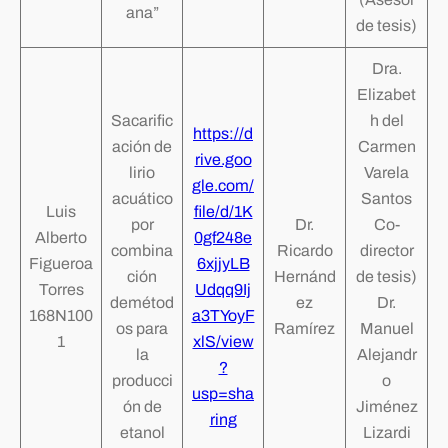
ana”
de tesis)
Dra.
Elizabet
Sacarific
h del
https://d
ación de
Carmen
rive.goo
lirio
Varela
gle.com/
acuático
Santos
Luis
file/d/1K
por
Dr.
Co-
Alberto
0gf248e
combina
Ricardo
director
Figueroa
6xjjyLB
ción
Hernánd
de tesis)
Torres
Udqq9Ij
demétod
ez
Dr.
168N100
a3TYoyF
os para
Ramírez
Manuel
1
xlS/view
la
Alejandr
?
producci
o
usp=sha
ón de
Jiménez
ring
etanol
Lizardi