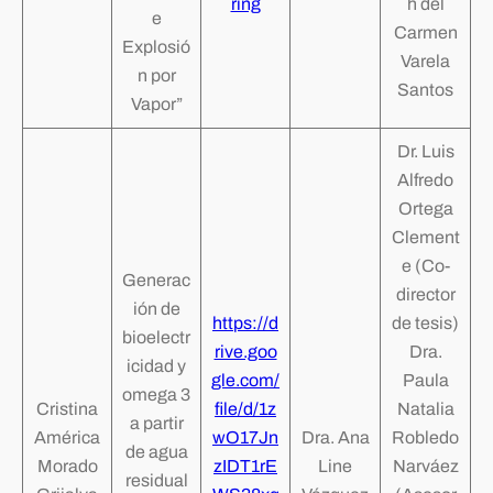
ring
h del
e
Carmen
Explosió
Varela
n por
Santos
Vapor”
Dr. Luis
Alfredo
Ortega
Clement
e (Co-
Generac
director
ión de
https://d
de tesis)
bioelectr
rive.goo
Dra.
icidad y
gle.com/
Paula
omega 3
Cristina
file/d/1z
Natalia
a partir
América
wO17Jn
Dra. Ana
Robledo
de agua
Morado
zIDT1rE
Line
Narváez
residual