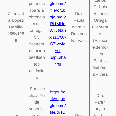
Larios
potencia
gle.com/
Dr. Luis
l para la
file/d/1k
Zuridsad
Dra.
Alfredo
obtenció
hjdlbrej2
ai López
Paula
Ortega
n de
Bt1MHd
Carrillo
Natalia
Clement
omega-
WzvGZa
158N105
Robledo
e
3 y
xjzzCQA
6
Narváez
(Asesor
ficorrem
SZw/vie
externo)
ediación
w?
Dra.
deefluen
usp=sha
Beatriz
tes
ring
Gutiérre
acuícola
z Rivera
s
“Funcion
https://d
alización
Dra.
rive.goo
de
Karen
gle.com/
superfici
Aylin
file/d/1C
Juana
es de
Dra.
Vargas