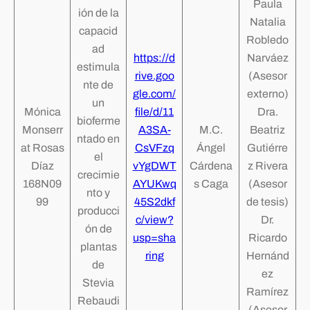
Paula
ión de la
Natalia
capacid
Robledo
ad
https://d
Narváez
estimula
rive.goo
(Asesor
nte de
gle.com/
externo)
un
Mónica
file/d/11
Dra.
bioferme
Monserr
A3SA-
M.C.
Beatriz
ntado en
at Rosas
CsVFzq
Ángel
Gutiérre
el
Díaz
vYgDWT
Cárdena
z Rivera
crecimie
168N09
AYUKwq
s Caga
(Asesor
nto y
99
45S2dkf
de tesis)
producci
c/view?
Dr.
ón de
usp=sha
Ricardo
plantas
ring
Hernánd
de
ez
Stevia
Ramírez
Rebaudi
(Asesor