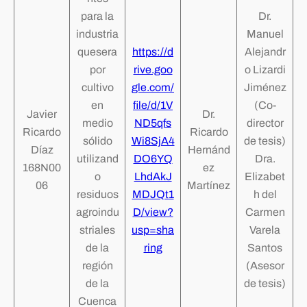
para la
Dr.
industria
Manuel
quesera
https://d
Alejandr
por
rive.goo
o Lizardi
cultivo
gle.com/
Jiménez
en
file/d/1V
(Co-
Javier
Dr.
medio
ND5qfs
director
Ricardo
Ricardo
sólido
Wi8SjA4
de tesis)
Díaz
Hernánd
utilizand
DO6YQ
Dra.
168N00
ez
o
LhdAkJ
Elizabet
06
Martínez
residuos
MDJQt1
h del
agroindu
D/view?
Carmen
striales
usp=sha
Varela
de la
ring
Santos
región
(Asesor
de la
de tesis)
Cuenca