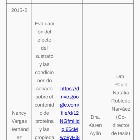
2015-2
Evaluaci
ón del
efecto
del
sustrato
y las
condicio
Dra.
nes de
Paula
secado
https://d
Natalia
sobre el
rive.goo
Robledo
contenid
gle.com/
Narváez
Nancy
o de
file/d/12
Dra.
(Co-
Vargas
proteína
NGfmHd
Karen
director
Hernánd
y las
qi65cM
Aylin
de tesis)
ez
propieda
wo8yHi8