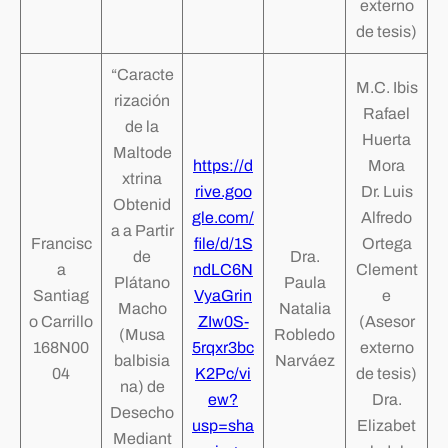
externo
de tesis)
“Caracte
M.C. Ibis
rización
Rafael
de la
Huerta
Maltode
https://d
Mora
xtrina
rive.goo
Dr. Luis
Obtenid
gle.com/
Alfredo
a a Partir
Francisc
file/d/1S
Ortega
de
Dra.
a
ndLC6N
Clement
Plátano
Paula
Santiag
VyaGrin
e
Macho
Natalia
o Carrillo
ZIw0S-
(Asesor
(Musa
Robledo
168N00
5rqxr3bc
externo
balbisia
Narváez
04
K2Pc/vi
de tesis)
na) de
ew?
Dra.
Desecho
usp=sha
Elizabet
Mediant