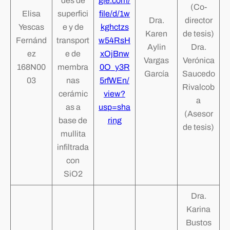
des de
gle.com/
(Co-
Elisa
superfici
file/d/1w
Dra.
director
Yescas
e y de
kghctzs
Karen
de tesis)
Fernánd
transport
w54RsH
Aylin
Dra.
ez
e de
xOjBnw
Vargas
Verónica
168N00
membra
0O_y3R
García
Saucedo
03
nas
5rfWEn/
Rivalcob
cerámic
view?
a
as a
usp=sha
(Asesor
base de
ring
de tesis)
mullita
infiltrada
con
SiO2
Dra.
Karina
Bustos