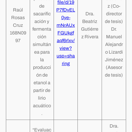
file/d/19
de
z (Co-
Raúl
P7fDvEL
sacarific
Dra.
director
Rosas
0ye-
ación y
Beatriz
de tesis)
Cruz
mNrAUx
fermenta
Gutiérre
Dr.
168N09
FGUkgf
ción
z Rivera
Manuel
97
aqf6rlxv/
simultán
Alejandr
view?
ea para
o Lizardi
usp=sha
la
Jiménez
ring
producci
(Asesor
ón de
de tesis)
etanol a
partir de
lirio
acuático
.
Dra.
“Evaluac