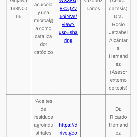
Grijalva
WS38xq
Vázquez
(Asesor
acuícola
168N00
8koQZv
Larios
de tesis)
y una
05
5qjNVe/
Dra.
microalg
view?
Rocio
a como
usp=sha
Jetzabel
cataliza
ring
Alcántar
dor
a
catódico
Hernánd
ez
(Asesor
externo
de tesis)
“Aceites
de
Dr.
residuos
Ricardo
agroindu
https://d
Hernánd
striales
rive.goo
ez