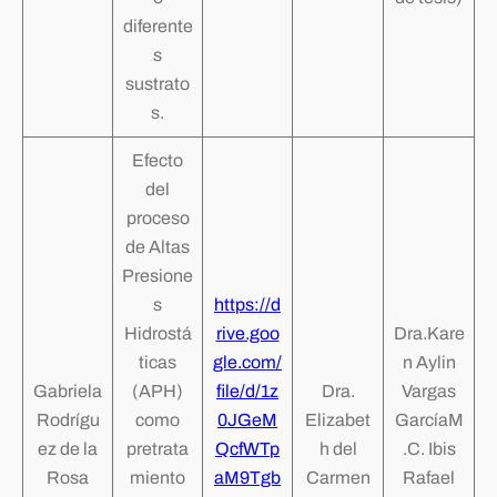
diferente
s
sustrato
s.
Efecto
del
proceso
de Altas
Presione
s
https://d
Hidrostá
rive.goo
Dra.Kare
ticas
gle.com/
n Aylin
Gabriela
(APH)
file/d/1z
Dra.
Vargas
Rodrígu
como
0JGeM
Elizabet
GarcíaM
ez de la
pretrata
QcfWTp
h del
.C. Ibis
Rosa
miento
aM9Tgb
Carmen
Rafael